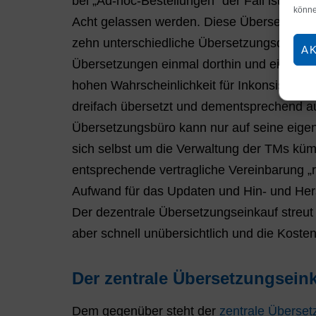
bei „Ad-hoc-Bestellungen“ der Fall ist. Und
könne
Acht gelassen werden. Diese Übersetzungs
zehn unterschiedliche Übersetzungsdienstle
A
Übersetzungen einmal dorthin und einmal dor
hohen Wahrscheinlichkeit für Inkonsistenze
dreifach übersetzt und dementsprechend au
Übersetzungsbüro kann nur auf seine eigen
sich selbst um die Verwaltung der TMs kü
entsprechende vertragliche Vereinbarung „
Aufwand für das Updaten und Hin- und Hers
Der dezentrale Übersetzungseinkauf streut d
aber schnell unübersichtlich und die Koste
Der zentrale Übersetzungseink
Dem gegenüber steht der
zentrale Überset