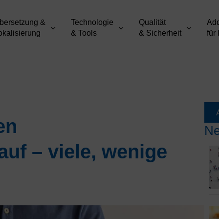
bersetzung &
Technologie
Qualität
Ad
okalisierung
& Tools
& Sicherheit
für
en
Ne
uf – viele, wenige