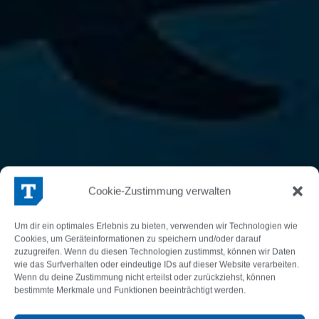
Hallo, wir sind TOPPAN
Cookie-Zustimmung verwalten
Digital Language.
Um dir ein optimales Erlebnis zu bieten, verwenden wir Technologien wie
Cookies, um Geräteinformationen zu speichern und/oder darauf
zuzugreifen. Wenn du diesen Technologien zustimmst, können wir Daten
wie das Surfverhalten oder eindeutige IDs auf dieser Website verarbeiten.
Wenn du deine Zustimmung nicht erteilst oder zurückziehst, können
bestimmte Merkmale und Funktionen beeinträchtigt werden.