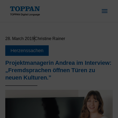
Skip
MAI
to
content
ME
28. March 2019
Christine Rainer
Herzenssachen
Projektmanagerin Andrea im Interview:
„Fremdsprachen öffnen Türen zu
neuen Kulturen.”