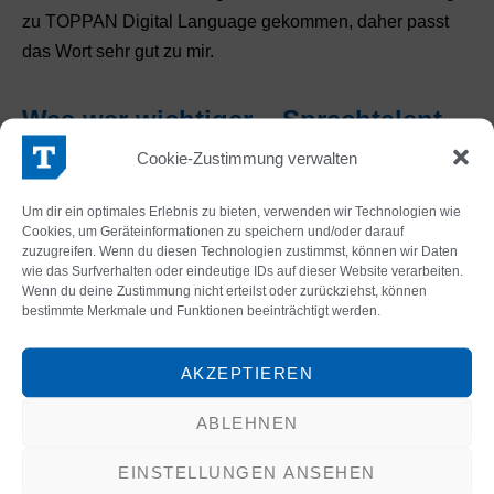
zu TOPPAN Digital Language gekommen, daher passt
das Wort sehr gut zu mir.
Was war wichtiger – Sprachtalent
oder Disziplin beim Lernen?
Cookie-Zustimmung verwalten
Ich denke, dass bei mir beides wichtig war. Allerdings bin
Um dir ein optimales Erlebnis zu bieten, verwenden wir Technologien wie
ich davon überzeugt, dass jeder Mensch etwas lernen
Cookies, um Geräteinformationen zu speichern und/oder darauf
zuzugreifen. Wenn du diesen Technologien zustimmst, können wir Daten
kann, wenn er es möchte. Sprachtalent ist natürlich von
wie das Surfverhalten oder eindeutige IDs auf dieser Website verarbeiten.
Vorteil, aber es ist absolut kein Muss.
Wenn du deine Zustimmung nicht erteilst oder zurückziehst, können
bestimmte Merkmale und Funktionen beeinträchtigt werden.
Amerikanisches oder britisches
AKZEPTIEREN
Englisch – was gefällt dir besser?
ABLEHNEN
Mir gefallen alle Varianten, aber besonders schön finde
ich eigentlich australisches Englisch, da der Klang für
EINSTELLUNGEN ANSEHEN
mich sehr viel Lebensfreude vermittelt.