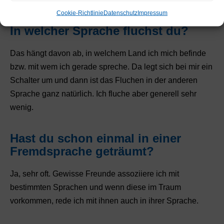
Cookie-Richtlinie
Datenschutz
Impressum
In welcher Sprache fluchst du?
Das hängt davon ab, in welchem Land ich mich befinde
bzw. mit wem ich gerade spreche. Da legt sich bei mir ein
Schalter um und dann ist das Fluchen in der anderen
Sprache ganz natürlich. Ich fluche aber generell sehr
wenig.
Hast du schon einmal in einer
Fremdsprache geträumt?
Ja, sehr oft. Gewisse Freunde assoziiere ich mit
bestimmten Sprachen und wenn diese im Traum
vorkommen, rede ich mit ihnen auch in ihrer Sprache.