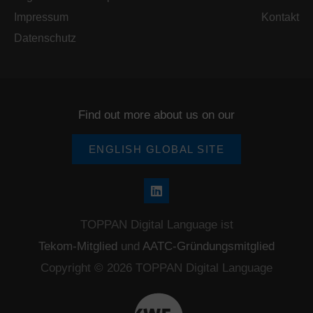
Impressum
Kontakt
Datenschutz
Find out more about us on our
ENGLISH GLOBAL SITE
L
i
n
k
TOPPAN Digital Language ist
e
Tekom-Mitglied
und
AATC-Gründungsmitglied
d
i
Copyright © 2026 TOPPAN Digital Language
n