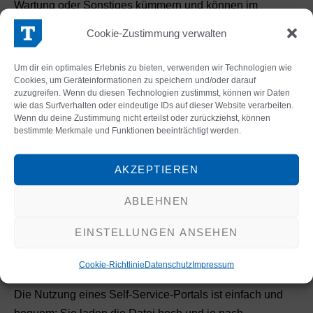
Wartung oder Sonstiges kümmern und können im
Idealfall ohne lange Bindung sofort risikolos die Vorteile
Cookie-Zustimmung verwalten
genießen. Diese sind:
Um dir ein optimales Erlebnis zu bieten, verwenden wir Technologien wie
Translation Memory
wird aufgebaut
Cookies, um Geräteinformationen zu speichern und/oder darauf
die Maschine kann trainiert werden und wird mit
zuzugreifen. Wenn du diesen Technologien zustimmst, können wir Daten
wie das Surfverhalten oder eindeutige IDs auf dieser Website verarbeiten.
der Zeit besser und besser
Wenn du deine Zustimmung nicht erteilst oder zurückziehst, können
Einbeziehung von Einträgen aus Translation
bestimmte Merkmale und Funktionen beeinträchtigt werden.
Memorys und
Termdatenbanken
kein mühsames, fehleranfälliges Copy-and-Paste
AKZEPTIEREN
Format der Ausgangsdatei bleibt erhalten
ABLEHNEN
Gewissheit, dass moderne und getestete Software
verwendet wird
EINSTELLUNGEN ANSEHEN
gängige Dateiformate wie .mif, .xml, .idml, .docx,
.pptx, .xlsx uvm. werden unterstützt
Cookie-Richtlinie
Datenschutz
Impressum
Die Nutzung eines Self-Service-Portals ist einfach und